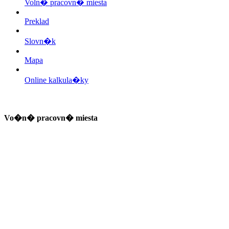
Voln� pracovn� miesta
Preklad
Slovn�k
Mapa
Online kalkula�ky
Vo�n� pracovn� miesta