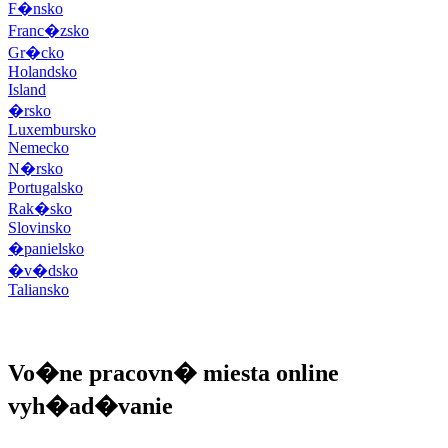
F�nsko
Franc�zsko
Gr�cko
Holandsko
Island
�rsko
Luxembursko
Nemecko
N�rsko
Portugalsko
Rak�sko
Slovinsko
�panielsko
�v�dsko
Taliansko
Vo�ne pracovn� miesta online
vyh�ad�vanie