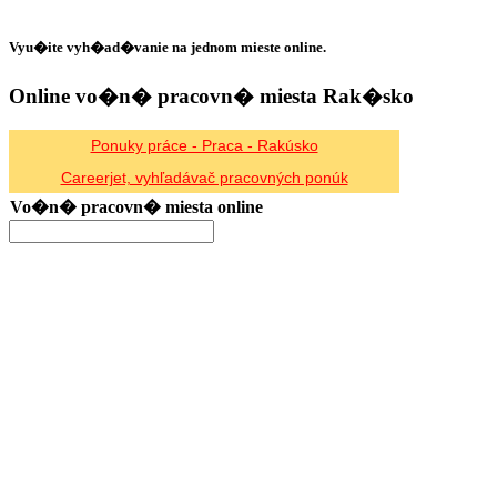
Vyu�ite vyh�ad�vanie na jednom mieste online.
Online vo�n� pracovn� miesta Rak�sko
Ponuky práce - Praca - Rakúsko
Careerjet, vyhľadávač pracovných ponúk
Vo�n� pracovn� miesta online