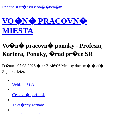
Pridajte si str�nku k ob��ben�m
VO�N� PRACOVN�
MIESTA
Vo�n� pracovn� ponuky
- Profesia,
Kariera, Ponuky, �rad pr�ce SR
D�tum: 07.08.2026 �as: 21:46:06 Meniny dnes m� �tef�nia.
Zajtra Osk�r.
VyhladajSi.sk
Cestovn� poriadok
Telef�nny zoznam