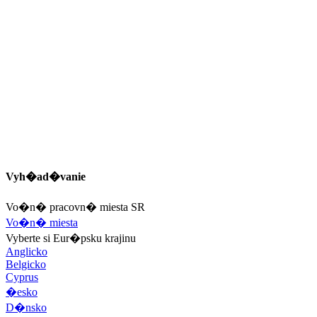
Vyh�ad�vanie
Vo�n� pracovn� miesta SR
Vo�n� miesta
Vyberte si Eur�psku krajinu
Anglicko
Belgicko
Cyprus
�esko
D�nsko